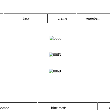
Jacy
creme
vergebe
mee
blue tortie
ver