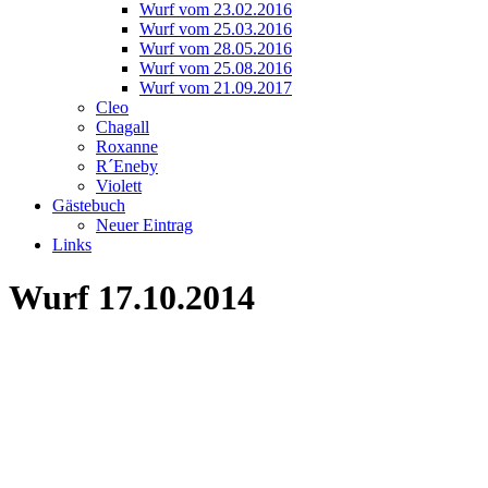
Wurf vom 23.02.2016
Wurf vom 25.03.2016
Wurf vom 28.05.2016
Wurf vom 25.08.2016
Wurf vom 21.09.2017
Cleo
Chagall
Roxanne
R´Eneby
Violett
Gästebuch
Neuer Eintrag
Links
Wurf 17.10.2014