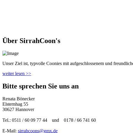
Über SirrahCoon's
Unser Ziel ist, typvolle Coonies mit aufgeschlossenem und freundlichem
weiter lesen >>
Bitte sprechen Sie uns an
Renata Bönecker
Elsternhag 55
30627 Hannover
Tel.: 0511 / 60 09 77 44 und 0178 / 66 741 60
E-Mail:
sirrahcoons@gmx.de