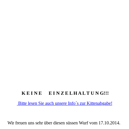
K E I N E E I N Z E L H A L T U N G!!!
Bitte lesen Sie auch unsere Info´s zur Kittenabgabe!
Wir freuen uns sehr über diesen süssen Wurf vom 17.10.2014.