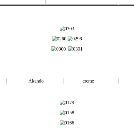
Akando
creme
ve