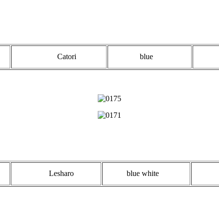
Catori
blue
ve
Lesharo
blue white
ve