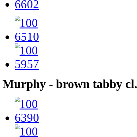
Murphy - brown tabby cl.